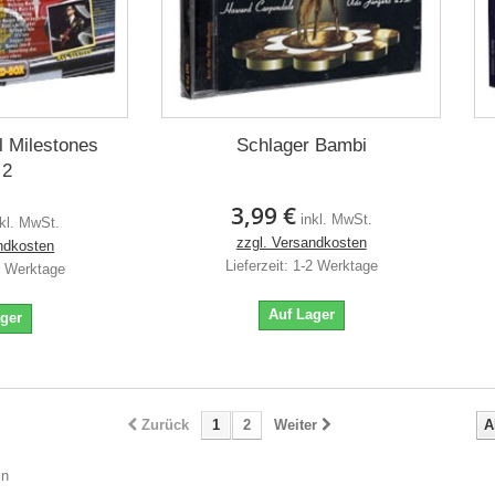
l Milestones
Schlager Bambi
 2
3,99 €
inkl. MwSt.
nkl. MwSt.
zzgl. Versandkosten
ndkosten
Lieferzeit: 1-2 Werktage
-2 Werktage
Auf Lager
ager
Zurück
1
2
Weiter
A
ln