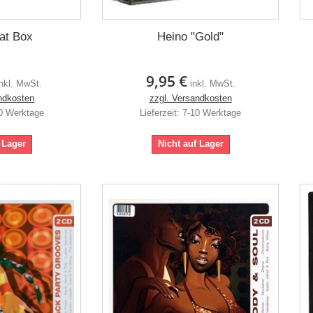
at Box
Heino "Gold"
9,95 €
inkl. MwSt.
inkl. MwSt.
ndkosten
zzgl. Versandkosten
10 Werktage
Lieferzeit: 7-10 Werktage
 Lager
Nicht auf Lager