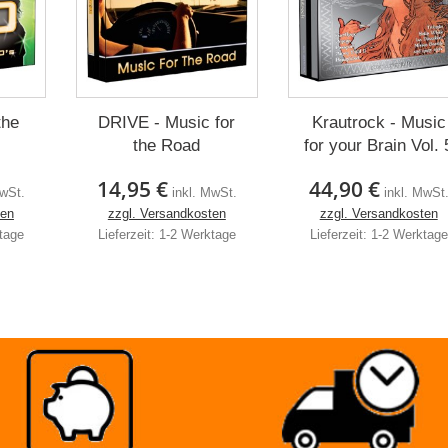
the
DRIVE - Music for
Krautrock - Music
the Road
for your Brain Vol. 
14,95 €
44,90 €
MwSt.
inkl. MwSt.
inkl. MwSt
ten
zzgl. Versandkosten
zzgl. Versandkosten
ktage
Lieferzeit: 1-2 Werktage
Lieferzeit: 1-2 Werktage